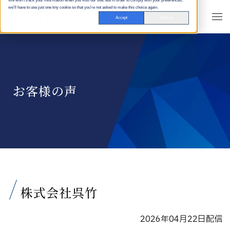
We won't track your information when you visit our site. But in order to comply with your preferences,
we'll have to use just one tiny cookie so that you're not asked to make this choice again.
Accept
Decline
お客様の声
株式会社呉竹
2026年04月22日配信