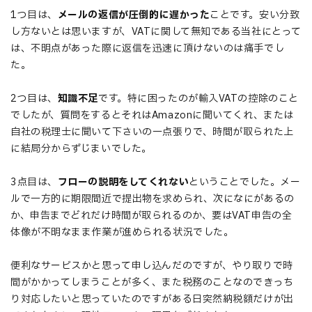
1つ目は、
メールの返信が圧倒的に遅かった
ことです。安い分致
し方ないとは思いますが、VATに関して無知である当社にとって
は、不明点があった際に返信を迅速に頂けないのは痛手でし
た。
2つ目は、
知識不足
です。特に困ったのが輸入VATの控除のこと
でしたが、質問をするとそれはAmazonに聞いてくれ、または
自社の税理士に聞いて下さいの一点張りで、時間が取られた上
に結局分からずじまいでした。
3点目は、
フローの説明をしてくれない
ということでした。メー
ルで一方的に期限間近で提出物を求められ、次になにがあるの
か、申告までどれだけ時間が取られるのか、要はVAT申告の全
体像が不明なまま作業が進められる状況でした。
便利なサービスかと思って申し込んだのですが、やり取りで時
間がかかってしまうことが多く、また税務のことなのできっち
り対応したいと思っていたのですがある日突然納税額だけが出