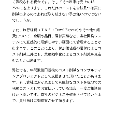
て課税される税金です。そしてその料率は売上の15-
25％にも上ります。これだけのコストを合法且つ確実に
削減出来るのであれば取り組まない手は無いのではない
でしょうか。
また、旅行経費（Ｔ＆Ｅ：Travel Expense)やその他の経
費について、金額や品目、還付実績など、当社開発シス
テムにて直感的に理解しやすい画面にて管理することが
出来ます。このことにより、付加価値税の還付によるコ
スト削減以外にも、業務効率化によるコスト削減を見込
むことが出来ます。
弊社でも、年間数億円規模のコスト削減をコンサルティ
ングプロジェクトとして支援させて頂いたことがありま
す。もし貴社におかれましても巨額なコストを現地での
税務コストとしてお支払いしている場合、一度ご相談頂
けたら幸いです。貴社のビジネスを確認させて頂いた上
で、貴社向けに御提案させて頂きます。