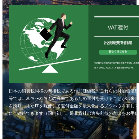
日本の消費税同様の間接税である付加価値税。これらの付加価値税
等では、20％〜25％もの高率であるため還付を受けることが出来
を誇り、またITを駆使して還付金額を最大化するノウハウを有し
にご連絡できます（国内初）。是非貴社の逸失利益の創出をお手伝