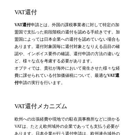
VAT還付
VAT還付
申請とは、外国の課税事業者に対して特定の加
盟国で支払った前段階税の還付を認める手続きです。加
盟国によっては日本企業への還付を認めていない場合も
あります。還付対象国毎に還付対象となりえる品目の確
認や、インボイス要件の確認、還付申請の方法の違いな
ど、様々な点を考慮する必要があります。
オプティでは、貴社が海外において発生させた様々な経
費に課せられている付加価値税について、最適な
VAT還
付
申請の実行を行います。
VAT還付メカニズム
欧州への出張経費や現地での駐在員事務所などに掛かる
VATは、たとえ欧州域外の企業であっても支払う必要が
あります。日本企業が行う還付申請は、欧州連合域外の