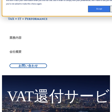
We won't track your information when you visit our site. But in order to comply with your preferences, we'll have to use just one
you're not asked to make this choice again.
Accept
業務内容
会社概要
お問い合わせ
VAT還付サービ