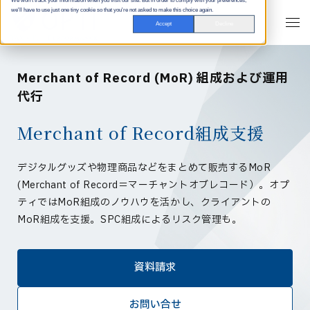
We won't track your information when you visit our site. But in order to comply with your preferences,
we'll have to use just one tiny cookie so that you're not asked to make this choice again.
Accept
Decline
Merchant of Record (MoR) 組成および運用
代行
Merchant of Record組成支援
デジタルグッズや物理商品などをまとめて販売するMoR
(Merchant of Record＝マーチャントオブレコード）。オプ
ティではMoR組成のノウハウを活かし、クライアントの
MoR組成を支援。SPC組成によるリスク管理も。
資料請求
お問い合せ