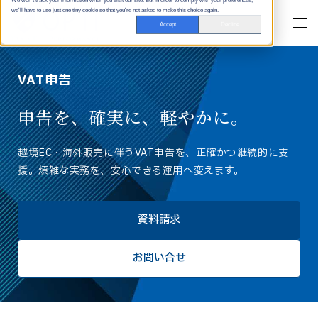
We won't track your information when you visit our site. But in order to comply with your preferences,
we'll have to use just one tiny cookie so that you're not asked to make this choice again.
Accept
Decline
VAT申告
申告を、確実に、軽やかに。
越境EC・海外販売に伴うVAT申告を、正確かつ継続的に支
援。煩雑な実務を、安心できる運用へ変えます。
資料請求
お問い合せ