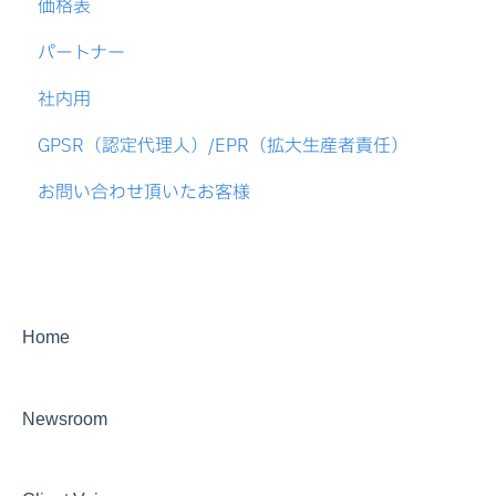
価格表
VAT申告
米国
税還付
パートナー
税務アドバイザリー
アジア
EC
社内用
税務リスク調査
EU
GPSR（認定代理人）/EPR（拡大生産者責任）
各種登録
役務の違い
お問い合わせ頂いたお客様
GPSR
マーチャントオブレコード
Home
Newsroom