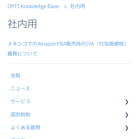
OPTI Knowledge Base
社内用
社内用
メキシコでのAmazon FBA販売時のIVA（付加価値税）
義務について
全般
ニュース
サービス
国別税制
VAT還付
よくある質問
VAT登録
EU