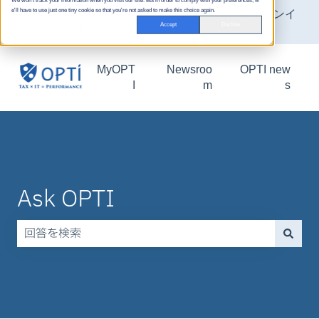
We won't track your information when you visit our site. But in order to comply with your preferences, w
e'll have to use just one tiny cookie so that you're not asked to make this choice again.
日本語
翻訳のサブメニューを表示
その他のサポー
カスタマーポータ
サインイ
Accept
Decline
ト
ル
ン
MyOPT
Newsroo
OPTI new
I
m
s
Ask OPTI
検索フィールドが空なので、候補はありません。