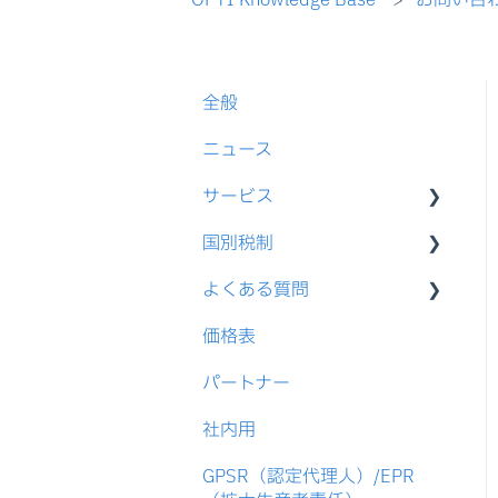
全般
ニュース
サービス
国別税制
VAT還付
よくある質問
VAT登録
EU
価格表
VAT申告
米国
税還付
パートナー
税務アドバイザリー
アジア
EC
社内用
税務リスク調査
EU
GPSR（認定代理人）/EPR
各種登録
役務の違い