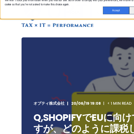
We won't track your information when you visit our site. But in order to comply with your preferences, we'll have to
cookie so that you're not asked to make this choice again.
Accept
HOME
サービス概要
オプティ株式会社
20/06/19 19:08
< 1 MIN READ
Q,SHOPIFYでEUに
すが、どのように課税