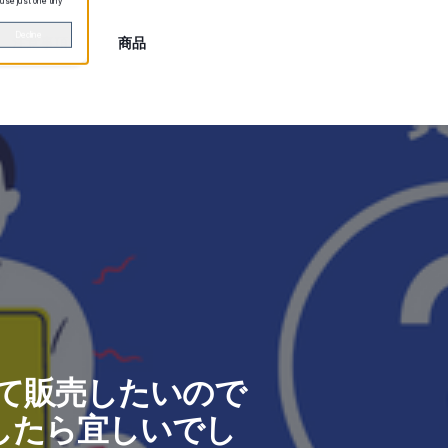
 use just one tiny
Decline
注意事項
商品
向けて販売したいので
したら宜しいでし