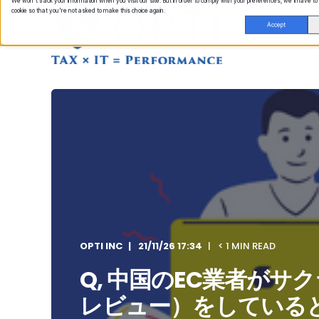
We won't track your information when you visit our site. But in order to comply with your preferences, we'll have to
cookie so that you're not asked to make this choice again.
Accept
HOME
サービス概要
OPTI INC
21/11/26 17:34
< 1 MIN READ
Q, 中国のEC業者がサ
レビュー）をしている