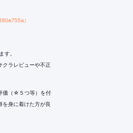
05380e755a）
ます。
サクラレビューや不正
評価（☆５つ等）を付
癖を身に着けた方が良