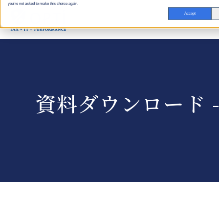
you're not asked to make this choice again.
Accept
資料ダウンロード 