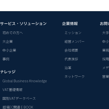
サービス・ソリューション
企業情報
お問
初めての方へ
ミッション
大手
大企業
経営メンバー
中小
中小企業
会社概要
業務
事例
代表挨拶
採用
沿革
メデ
ナレッジ
ネットワーク
営業
Global Business Knowledge
VAT基礎情報
国別VATデータベース
越境EC関連 E BOOK