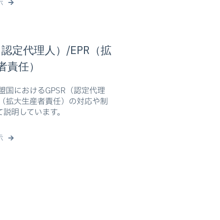
示
（認定代理人）/EPR（拡
者責任）
盟国におけるGPSR（認定代理
R（拡大生産者責任）の対応や制
て説明しています。
示