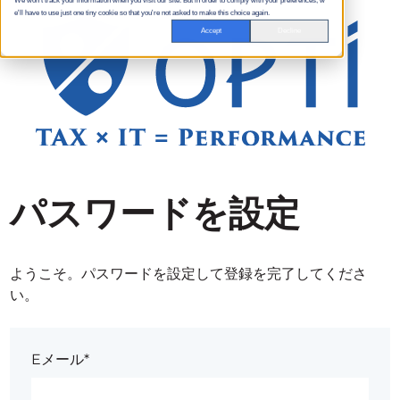
We won't track your information when you visit our site. But in order to comply with your preferences, w
e'll have to use just one tiny cookie so that you're not asked to make this choice again.
Accept
Decline
パスワードを設定
ようこそ。パスワードを設定して登録を完了してくださ
い。
Eメール*