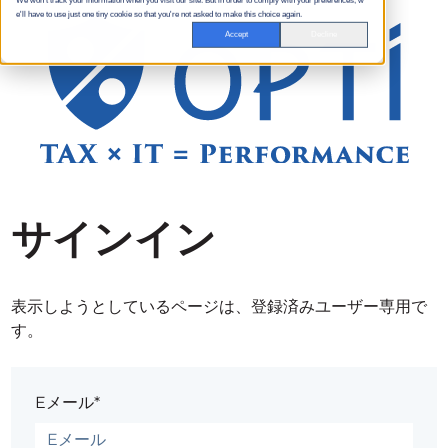
We won't track your information when you visit our site. But in order to comply with your preferences, w
e'll have to use just one tiny cookie so that you're not asked to make this choice again.
Accept
Decline
サインイン
表示しようとしているページは、登録済みユーザー専用で
す。
Eメール*